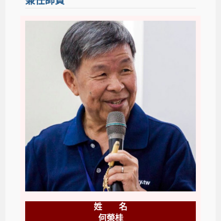
兼任師資
姓 名
何榮桂