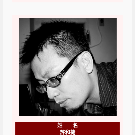
姓 名
許和捷