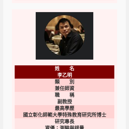
姓 名
李乙明
類 別
兼任師資
職 稱
副教授
最高學歷
國立彰化師範大學特殊教育研究所
博士
研究專長
資優
；測驗與評量