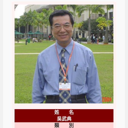
姓 名
吳武典
類 別