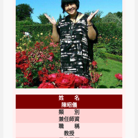
姓 名
陳昭儀
類 別
兼任師資
職 稱
教授