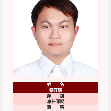
姓 名
蔡其瑞
類 別
專任師資
職 稱