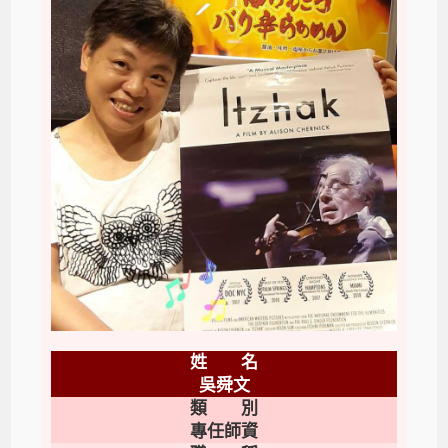
姓 名
吳舜文
類 別
專任師資