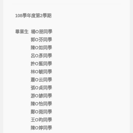
108學年度第2學期
畢業生 楊O朋同學
郭O芬同學
陳O如同學
呂O彥同學
許O藍同學
林O毓同學
蕭O云同學
張O貞同學
游O諺同學
陳O怡同學
鄭O雨同學
王O昀同學
陳O婷同學